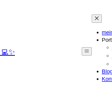
mei
Port
‍💻✨
Blo
Kon