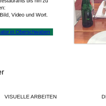
Restaurants bis hin zu
en:
Bild, Video und Wort.
ator in Oberschwaben
er
VISUELLE ARBEITEN
D