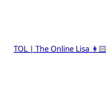
Zum
Inhalt
springen
TOL | The Online Lisa 👩🏻