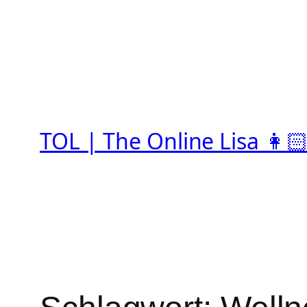
Zum
Inhalt
springen
TOL | The Online Lisa 👩🏻