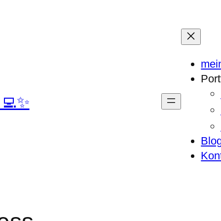
mei
Port
‍💻✨
Blo
Kon